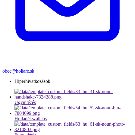
obec@holiare.sk
Hiperhivatkozások
Ügyintézés
Hulladékszállítás
Fotogaléria