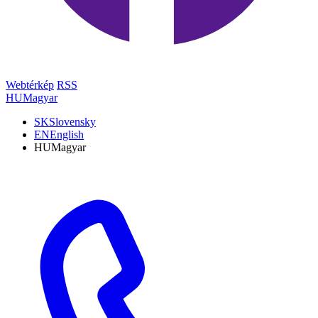
Webtérkép
RSS
HU
Magyar
SK
Slovensky
EN
English
HU
Magyar