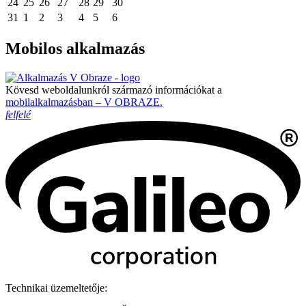
24
25
26
27
28
29
30
31
1
2
3
4
5
6
Mobilos alkalmazás
Kövesd weboldalunkról származó információkat a
mobilalkalmazásban – V OBRAZE.
felfelé
Technikai üzemeltetője: