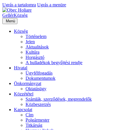
Ugrás a tartalomra
Ugrás a menüre
Gellér
Község
Menü
Község
Történelem
Jelen
Aktualitások
Kultúra
Horgásztó
A hulladékok begyűjtési rendje
Hivatal
Ügyfélfogadás
Dokumentumok
Önkormányzat
Oktatásügy
Közzététel
Számlák, szerződések, megrendelők
Közbeszerzés
Kapcsolat
Cím
Polgármester
Titkárság