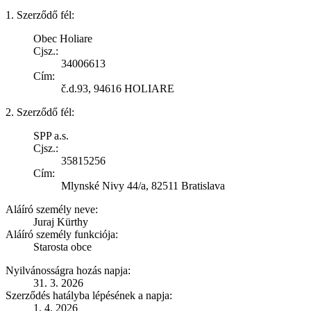
1. Szerződő fél:
Obec Holiare
Cjsz.:
34006613
Cím:
č.d.93, 94616 HOLIARE
2. Szerződő fél:
SPP a.s.
Cjsz.:
35815256
Cím:
Mlynské Nivy 44/a, 82511 Bratislava
Aláíró személy neve:
Juraj Kürthy
Aláíró személy funkciója:
Starosta obce
Nyilvánosságra hozás napja:
31. 3. 2026
Szerződés hatályba lépésének a napja:
1. 4. 2026