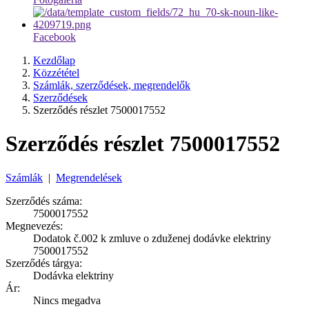
Facebook
Kezdőlap
Közzététel
Számlák, szerződések, megrendelők
Szerződések
Szerződés részlet 7500017552
Szerződés részlet 7500017552
Számlák
|
Megrendelések
Szerződés száma:
7500017552
Megnevezés:
Dodatok č.002 k zmluve o zduženej dodávke elektriny
7500017552
Szerződés tárgya:
Dodávka elektriny
Ár:
Nincs megadva