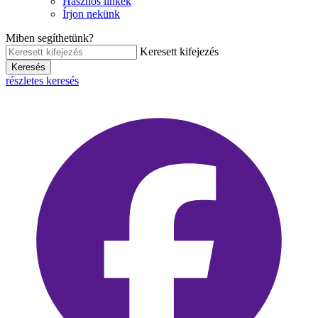
Hasznos linkek
Írjon nekünk
Miben segíthetünk?
Keresett kifejezés
Keresés
részletes keresés