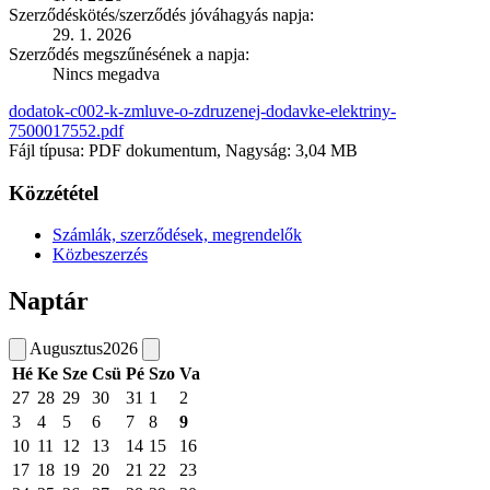
Szerződéskötés/szerződés jóváhagyás napja:
29. 1. 2026
Szerződés megszűnésének a napja:
Nincs megadva
dodatok-c002-k-zmluve-o-zdruzenej-dodavke-elektriny-
7500017552.pdf
Fájl típusa: PDF dokumentum, Nagyság: 3,04 MB
Közzététel
Számlák, szerződések, megrendelők
Közbeszerzés
Naptár
Augusztus
2026
Hé
Ke
Sze
Csü
Pé
Szo
Va
27
28
29
30
31
1
2
3
4
5
6
7
8
9
10
11
12
13
14
15
16
17
18
19
20
21
22
23