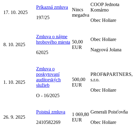
COOP Jednota
Príkazná zmluva
Nincs
Komárno
17. 10. 2025
megadva
197/25
Obec Holiare
Zmluva o nájme
Obec Holiare
50,00
hrobového miesta
8. 10. 2025
EUR
Nagyová Jolana
62025
Zmluva o
poskytovaní
PROF&PARTNERS,
500,00
audítorských
s.r.o.
1. 10. 2025
EUR
služieb
Obec Holiare
O - 16/2025
Poistná zmluva
Generali Poisťovňa
1 069,80
26. 9. 2025
EUR
2410582269
Obec Holiare