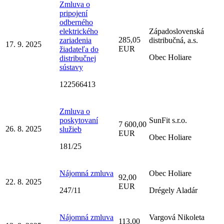
Zmluva o
pripojení
odberného
elektrického
Západoslovenská
285,05
zariadenia
distribučná, a.s.
17. 9. 2025
EUR
žiadateľa do
Obec Holiare
distribučnej
sústavy
122566413
Zmluva o
poskytovaní
SunFit s.r.o.
7 600,00
26. 8. 2025
služieb
EUR
Obec Holiare
181/25
Nájomná zmluva
Obec Holiare
92,00
22. 8. 2025
EUR
247/11
Drégely Aladár
Nájomná zmluva
Vargová Nikoleta
113,00