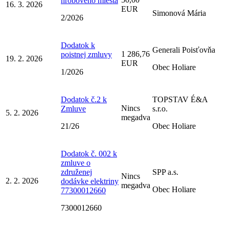
hrobového miesta
16. 3. 2026
EUR
Simonová Mária
2/2026
Dodatok k
Generali Poisťovňa
1 286,76
poistnej zmluvy
19. 2. 2026
EUR
Obec Holiare
1/2026
Dodatok č.2 k
TOPSTAV É&A
Nincs
Zmluve
s.r.o.
5. 2. 2026
megadva
21/26
Obec Holiare
Dodatok č. 002 k
zmluve o
združenej
SPP a.s.
Nincs
2. 2. 2026
dodávke elektriny
megadva
Obec Holiare
77300012660
7300012660