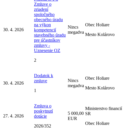
Zmluve o
zriadení
spoločného
obecného úradu
na výkon
Obec Holiare
Nincs
30. 4. 2026
kompetencií
megadva
Mesto Kolárovo
stavebného úradu
pre účastníkov
zmluvy -
Uznesenie OZ
2
Dodatok k
Obec Holiare
Nincs
zmluve
30. 4. 2026
megadva
Mesto Kolárovo
1
Zmluva o
Ministerstvo financií
poskytnutí
5 000,00
SR
27. 4. 2026
dotácie
EUR
Obec Holiare
2026/352