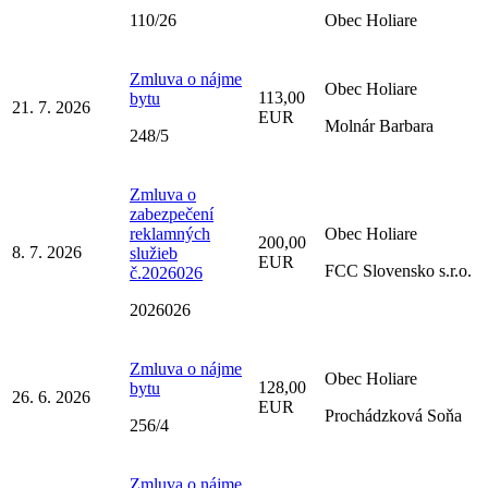
110/26
Obec Holiare
Zmluva o nájme
Obec Holiare
113,00
bytu
21. 7. 2026
EUR
Molnár Barbara
248/5
Zmluva o
zabezpečení
reklamných
Obec Holiare
200,00
8. 7. 2026
služieb
EUR
FCC Slovensko s.r.o.
č.2026026
2026026
Zmluva o nájme
Obec Holiare
128,00
bytu
26. 6. 2026
EUR
Prochádzková Soňa
256/4
Zmluva o nájme