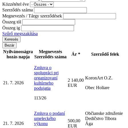
Közzététel éve
Szerződés száma
Megnevezés / Tárgy szerződések
Összeg tól
Összeg ig
Szűrő megszakítása
Bezár
Nyilvánosságra
Megnevezés
Ár *
Szerződő felek
hozás napja
Szerződés száma
Zmluva o
spolupráci pri
organizovaní
KoronArt O.Z.
2 140,00
21. 7. 2026
kultúrneho
EUR
Obec Holiare
podujatia
113/26
Zmluva o podaní
Občianske združenie
umeleckého
Dedičstvo Tibora
500,00
21. 7. 2026
výkonu
Ága
EUR