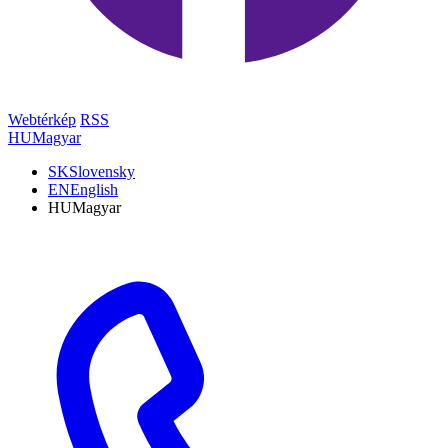
Webtérkép
RSS
HU
Magyar
SK
Slovensky
EN
English
HU
Magyar