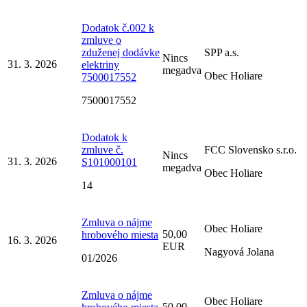
Dodatok č.002 k
zmluve o
zduženej dodávke
SPP a.s.
Nincs
31. 3. 2026
elektriny
megadva
Obec Holiare
7500017552
7500017552
Dodatok k
zmluve č.
FCC Slovensko s.r.o.
Nincs
31. 3. 2026
S101000101
megadva
Obec Holiare
14
Zmluva o nájme
Obec Holiare
50,00
hrobového miesta
16. 3. 2026
EUR
Nagyová Jolana
01/2026
Zmluva o nájme
Obec Holiare
50,00