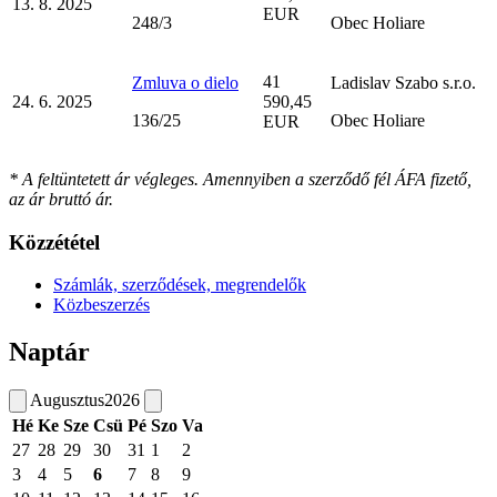
13. 8. 2025
EUR
248/3
Obec Holiare
41
Zmluva o dielo
Ladislav Szabo s.r.o.
24. 6. 2025
590,45
136/25
Obec Holiare
EUR
* A feltüntetett ár végleges. Amennyiben a szerződő fél ÁFA fizető,
az ár bruttó ár.
Közzététel
Számlák, szerződések, megrendelők
Közbeszerzés
Naptár
Augusztus
2026
Hé
Ke
Sze
Csü
Pé
Szo
Va
27
28
29
30
31
1
2
3
4
5
6
7
8
9