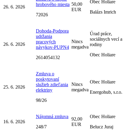
Obec Holiare
50,00
hrobového miesta
26. 6. 2026
EUR
Balázs Imrich
72026
Dohoda-Podpora
Úrad práce,
udržania
sociálnych vecí a
Nincs
pracových
26. 6. 2026
rodiny
megadva
návykov-PUPN4
Obec Holiare
2614054132
Zmluva o
poskytovaní
Obec Holiare
Nincs
služieb zdieľania
25. 6. 2026
megadva
elektriny
Energohub, s.r.o.
98/26
Nájomná zmluva
Obec Holiare
92,00
16. 6. 2026
EUR
248/7
Belucz Juraj