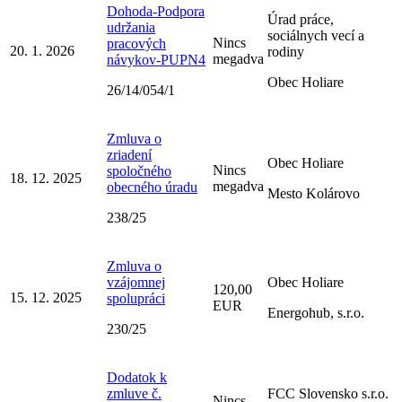
Dohoda-Podpora
Úrad práce,
udržania
sociálnych vecí a
Nincs
pracových
20. 1. 2026
rodiny
megadva
návykov-PUPN4
Obec Holiare
26/14/054/1
Zmluva o
zriadení
Obec Holiare
Nincs
spoločného
18. 12. 2025
megadva
obecného úradu
Mesto Kolárovo
238/25
Zmluva o
vzájomnej
Obec Holiare
120,00
15. 12. 2025
spolupráci
EUR
Energohub, s.r.o.
230/25
Dodatok k
zmluve č.
FCC Slovensko s.r.o.
Nincs