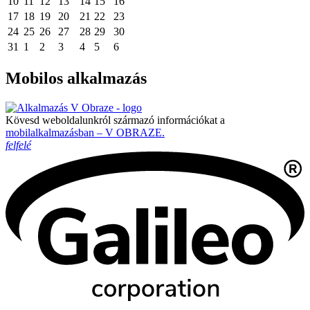
10
11
12
13
14
15
16
17
18
19
20
21
22
23
24
25
26
27
28
29
30
31
1
2
3
4
5
6
Mobilos alkalmazás
Kövesd weboldalunkról származó információkat a
mobilalkalmazásban – V OBRAZE.
felfelé