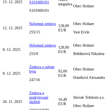
15. 12. 2025
S101000101
megadva
Obec Holiare
S101000101
Nájomná zmluva
Obec Holiare
128,00
12. 12. 2025
EUR
255/15
Vasi Ervín
Nájomná zmluva
Obec Holiare
128,00
8. 12. 2025
EUR
255/9
Böhlkeová Nikoleta
Zmluva o nájme
Obec Holiare
92,00
bytu
8. 12. 2025
EUR
Danišová Alexandra
247/16
Zmluva o
poskytovaní
Slovak Telekom a.s.
16,40
26. 11. 2025
služieb
EUR
Obec Holiare