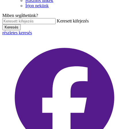
Hasznos linkek
Írjon nekünk
Miben segíthetünk?
Keresett kifejezés
Keresés
részletes keresés