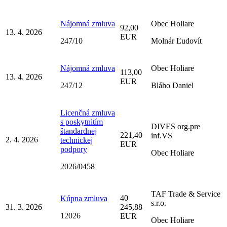
Nájomná zmluva
Obec Holiare
92,00
13. 4. 2026
EUR
247/10
Molnár Ľudovít
Nájomná zmluva
Obec Holiare
113,00
13. 4. 2026
EUR
247/12
Bláho Daniel
Licenčná zmluva
s poskytnitím
DIVES org.pre
štandardnej
221,40
inf.VS
2. 4. 2026
technickej
EUR
podpory
Obec Holiare
2026/0458
TAF Trade & Service
40
Kúpna zmluva
s.r.o.
31. 3. 2026
245,88
12026
EUR
Obec Holiare