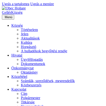
Ugrás a tartalomra
Ugrás a menüre
Gellér
Község
Menü
Község
Történelem
Jelen
Aktualitások
Kultúra
Horgásztó
A hulladékok begyűjtési rendje
Hivatal
Ügyfélfogadás
Dokumentumok
Önkormányzat
Oktatásügy
Közzététel
Számlák, szerződések, megrendelők
Közbeszerzés
Kapcsolat
Cím
Polgármester
Titkárság