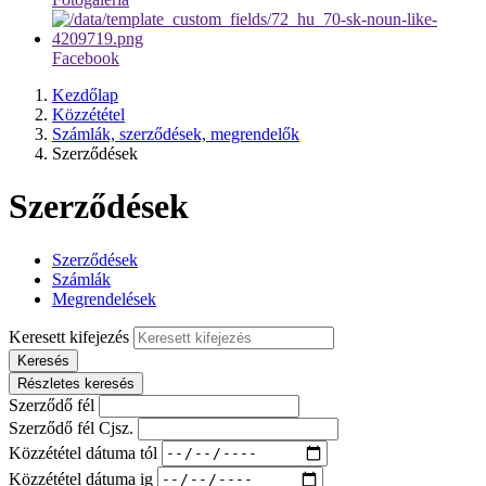
Facebook
Kezdőlap
Közzététel
Számlák, szerződések, megrendelők
Szerződések
Szerződések
Szerződések
Számlák
Megrendelések
Keresett kifejezés
Keresés
Részletes keresés
Szerződő fél
Szerződő fél Cjsz.
Közzététel dátuma tól
Közzététel dátuma ig