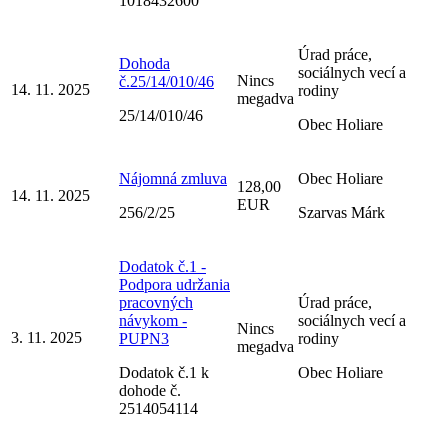
1018432600
Úrad práce,
Dohoda
sociálnych vecí a
Nincs
č.25/14/010/46
14. 11. 2025
rodiny
megadva
25/14/010/46
Obec Holiare
Nájomná zmluva
Obec Holiare
128,00
14. 11. 2025
EUR
256/2/25
Szarvas Márk
Dodatok č.1 -
Podpora udržania
pracovných
Úrad práce,
návykom -
sociálnych vecí a
Nincs
3. 11. 2025
PUPN3
rodiny
megadva
Dodatok č.1 k
Obec Holiare
dohode č.
2514054114