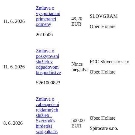
Zmluva o
vysporiadaní
SLOVGRAM
49,20
primeranej
11. 6. 2026
EUR
odmeny
Obec Holiare
2610506
Zmluva o
poskytovaní
služieb v
FCC Slovensko s.r.o.
Nincs
11. 6. 2026
odpadovom
megadva
Obec Holiare
hospodárstve
S261000823
Zmluva o
zabezpečení
reklamných
služieb -
Obec Holiare
500,00
Szerződés
8. 6. 2026
EUR
hirdetési
Spirocare s.r.o.
szolgáltatás