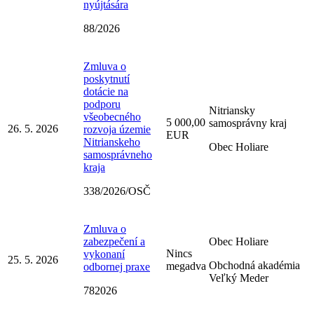
nyújtására
88/2026
Zmluva o
poskytnutí
dotácie na
podporu
Nitriansky
všeobecného
5 000,00
samosprávny kraj
26. 5. 2026
rozvoja územie
EUR
Nitrianskeho
Obec Holiare
samosprávneho
kraja
338/2026/OSČ
Zmluva o
zabezpečení a
Obec Holiare
Nincs
vykonaní
25. 5. 2026
Obchodná akadémia
megadva
odbornej praxe
Veľký Meder
782026