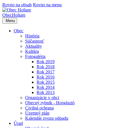
Rovno na obsah
Rovno na menu
Obec
Holiare
Menu
Obec
História
Súčasnosť
Aktuality
Kultúra
Fotogaléria
Rok 2019
Rok 2018
Rok 2017
Rok 2016
Rok 2015
Rok 2014
Rok 2013
Organizácie v obci
Obecný rybník - Horgásztó
Civilná ochrana
Územný plán
Kalendár zvozu odpadu
Úrad