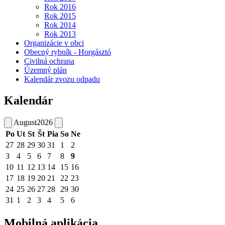
Rok 2016
Rok 2015
Rok 2014
Rok 2013
Organizácie v obci
Obecný rybník - Horgásztó
Civilná ochrana
Územný plán
Kalendár zvozu odpadu
Kalendár
August
2026
Po
Ut
St
Št
Pia
So
Ne
27
28
29
30
31
1
2
3
4
5
6
7
8
9
10
11
12
13
14
15
16
17
18
19
20
21
22
23
24
25
26
27
28
29
30
31
1
2
3
4
5
6
Mobilná aplikácia