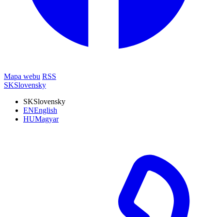
Mapa webu
RSS
SK
Slovensky
SK
Slovensky
EN
English
HU
Magyar