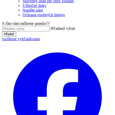
Stavebný úrad pre obec Holiare
Užitočné linky
Napíšte nám
Ochrana osobných údajov
S čím vám môžeme pomôcť?
Hľadaný výraz
Hľadať
rozšírené vyhľadávanie