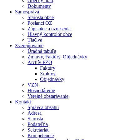
Obecný úrad
Dokumenty
Samospráva
Starosta obce
Poslanci OZ
Zápisnice a uznesenia
Hlavný kontrolór obce
Tlačivá
Zverejňovanie
Úradná tabuľa
Zmluvy, Faktúry, Objednávky
Archív FZO
Faktúry
Zmluvy
Objednávky
VZN
Hospodárenie
Verejné obstarávanie
Kontakt
Správca obsahu
Adresa
Starosta
Podateľňa
Sekretariát
Kompetencie