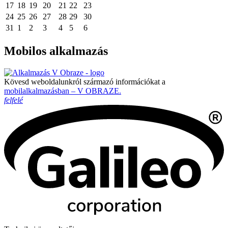
17
18
19
20
21
22
23
24
25
26
27
28
29
30
31
1
2
3
4
5
6
Mobilos alkalmazás
Kövesd weboldalunkról származó információkat a
mobilalkalmazásban – V OBRAZE.
felfelé