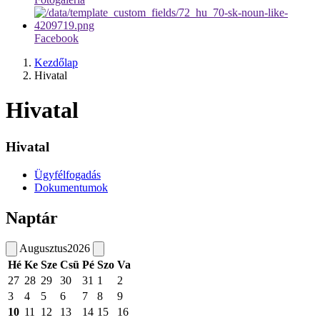
Facebook
Kezdőlap
Hivatal
Hivatal
Hivatal
Ügyfélfogadás
Dokumentumok
Naptár
Augusztus
2026
Hé
Ke
Sze
Csü
Pé
Szo
Va
27
28
29
30
31
1
2
3
4
5
6
7
8
9
10
11
12
13
14
15
16