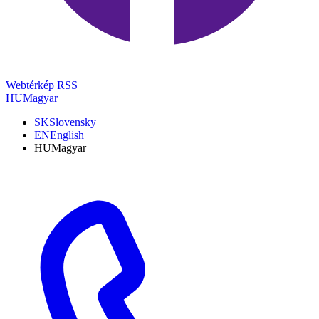
Webtérkép
RSS
HU
Magyar
SK
Slovensky
EN
English
HU
Magyar