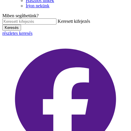
Hasznos linkek
Írjon nekünk
Miben segíthetünk?
Keresett kifejezés
Keresés
részletes keresés