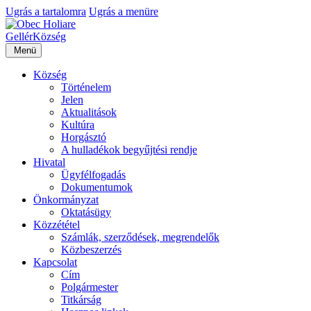
Ugrás a tartalomra
Ugrás a menüre
Gellér
Község
Menü
Község
Történelem
Jelen
Aktualitások
Kultúra
Horgásztó
A hulladékok begyűjtési rendje
Hivatal
Ügyfélfogadás
Dokumentumok
Önkormányzat
Oktatásügy
Közzététel
Számlák, szerződések, megrendelők
Közbeszerzés
Kapcsolat
Cím
Polgármester
Titkárság