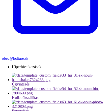
obec@holiare.sk
Hiperhivatkozások
Ügyintézés
Hulladékszállítás
Fotogaléria