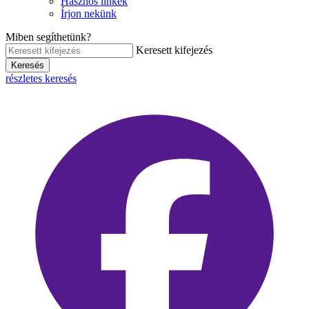
Hasznos linkek
Írjon nekünk
Miben segíthetünk?
Keresett kifejezés
Keresés
részletes keresés