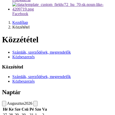
Facebook
Kezdőlap
Közzététel
Közzététel
Számlák, szerződések, megrendelők
Közbeszerzés
Közzététel
Számlák, szerződések, megrendelők
Közbeszerzés
Naptár
Augusztus
2026
Hé
Ke
Sze
Csü
Pé
Szo
Va
27
28
29
30
31
1
2