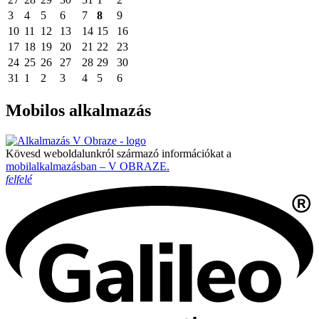
3
4
5
6
7
8
9
10
11
12
13
14
15
16
17
18
19
20
21
22
23
24
25
26
27
28
29
30
31
1
2
3
4
5
6
Mobilos alkalmazás
Kövesd weboldalunkról származó információkat a
mobilalkalmazásban – V OBRAZE.
felfelé