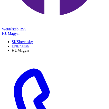
Webtérkép
RSS
HU
Magyar
SK
Slovensky
EN
English
HU
Magyar