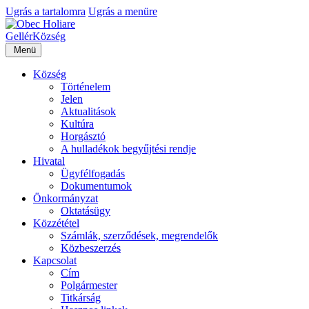
Ugrás a tartalomra
Ugrás a menüre
Gellér
Község
Menü
Község
Történelem
Jelen
Aktualitások
Kultúra
Horgásztó
A hulladékok begyűjtési rendje
Hivatal
Ügyfélfogadás
Dokumentumok
Önkormányzat
Oktatásügy
Közzététel
Számlák, szerződések, megrendelők
Közbeszerzés
Kapcsolat
Cím
Polgármester
Titkárság