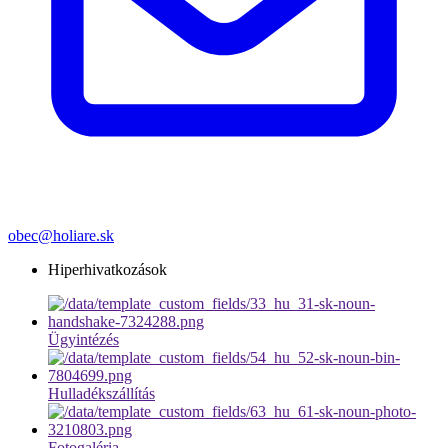
obec@holiare.sk
Hiperhivatkozások
Ügyintézés
Hulladékszállítás
Fotogaléria