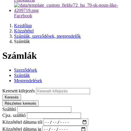
Facebook
Kezdőlap
Közzététel
Számlák, szerződések, megrendelők
Számlák
Számlák
Szerződések
Számlák
Megrendelések
Keresett kifejezés
Keresés
Részletes keresés
Szállító
Cjsz. szállító
Közzététel dátuma tól
Közzététel dátuma ig