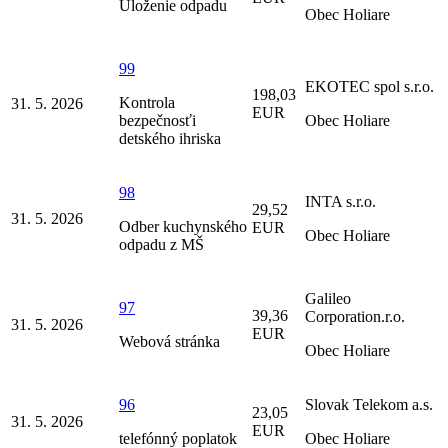
Uloženie odpadu
Obec Holiare
99
EKOTEC spol s.r.o.
198,03
Kontrola
31. 5. 2026
EUR
bezpečnosťi
Obec Holiare
detského ihriska
98
INTA s.r.o.
29,52
31. 5. 2026
Odber kuchynského
EUR
Obec Holiare
odpadu z MŠ
Galileo
97
39,36
Corporation.r.o.
31. 5. 2026
EUR
Webová stránka
Obec Holiare
96
Slovak Telekom a.s.
23,05
31. 5. 2026
EUR
telefónný poplatok
Obec Holiare