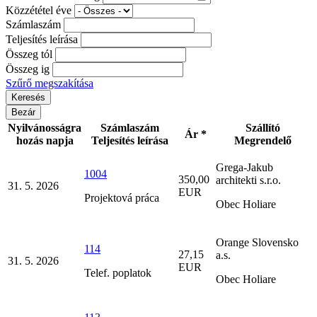
Közzététel éve
Számlaszám
Teljesítés leírása
Összeg tól
Összeg ig
Szűrő megszakítása
Bezár
Nyilvánosságra
Számlaszám
Szállító
Ár *
hozás napja
Teljesítés leírása
Megrendelő
Grega-Jakub
1004
350,00
architekti s.r.o.
31. 5. 2026
EUR
Projektová práca
Obec Holiare
Orange Slovensko
114
27,15
a.s.
31. 5. 2026
EUR
Telef. poplatok
Obec Holiare