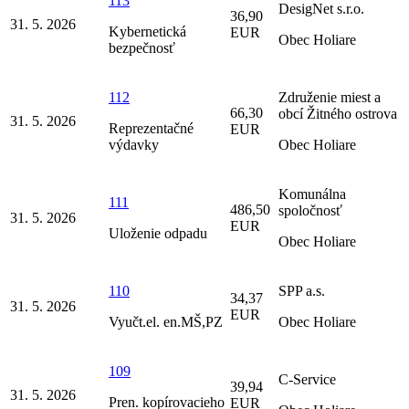
113
DesigNet s.r.o.
36,90
31. 5. 2026
Kybernetická
EUR
Obec Holiare
bezpečnosť
112
Združenie miest a
66,30
obcí Žitného ostrova
31. 5. 2026
Reprezentačné
EUR
výdavky
Obec Holiare
Komunálna
111
486,50
spoločnosť
31. 5. 2026
EUR
Uloženie odpadu
Obec Holiare
110
SPP a.s.
34,37
31. 5. 2026
EUR
Vyučt.el. en.MŠ,PZ
Obec Holiare
109
C-Service
39,94
31. 5. 2026
Pren. kopírovacieho
EUR