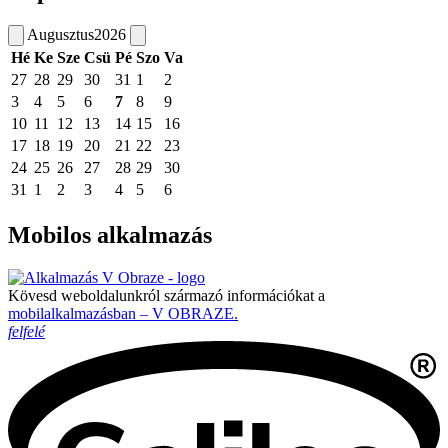
Augusztus
2026
Hé
Ke
Sze
Csü
Pé
Szo
Va
27
28
29
30
31
1
2
3
4
5
6
7
8
9
10
11
12
13
14
15
16
17
18
19
20
21
22
23
24
25
26
27
28
29
30
31
1
2
3
4
5
6
Mobilos alkalmazás
Kövesd weboldalunkról származó információkat a
mobilalkalmazásban – V OBRAZE.
felfelé