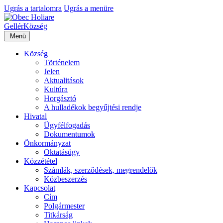
Ugrás a tartalomra
Ugrás a menüre
Gellér
Község
Menü
Község
Történelem
Jelen
Aktualitások
Kultúra
Horgásztó
A hulladékok begyűjtési rendje
Hivatal
Ügyfélfogadás
Dokumentumok
Önkormányzat
Oktatásügy
Közzététel
Számlák, szerződések, megrendelők
Közbeszerzés
Kapcsolat
Cím
Polgármester
Titkárság