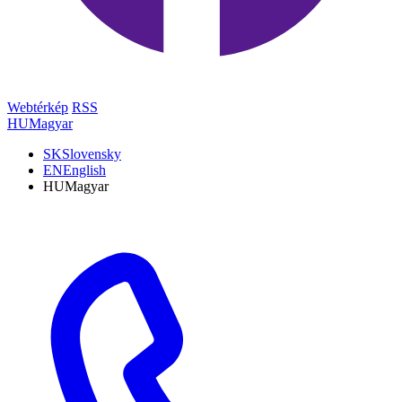
Webtérkép
RSS
HU
Magyar
SK
Slovensky
EN
English
HU
Magyar