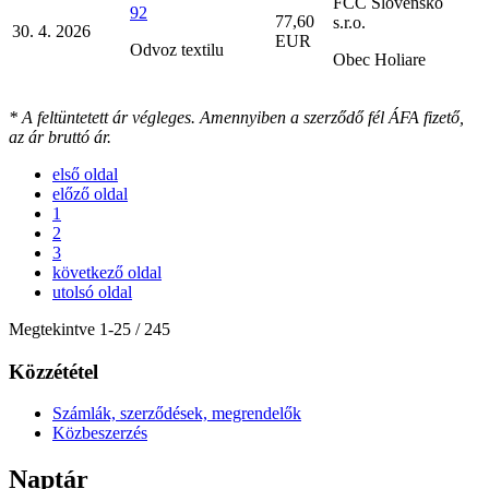
FCC Slovensko
92
77,60
s.r.o.
30. 4. 2026
EUR
Odvoz textilu
Obec Holiare
* A feltüntetett ár végleges. Amennyiben a szerződő fél ÁFA fizető,
az ár bruttó ár.
első oldal
előző oldal
1
2
3
következő oldal
utolsó oldal
Megtekintve
1
-
25
/ 245
Közzététel
Számlák, szerződések, megrendelők
Közbeszerzés
Naptár