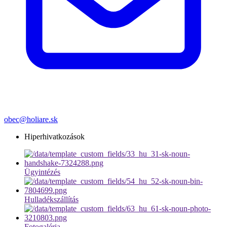
obec@holiare.sk
Hiperhivatkozások
Ügyintézés
Hulladékszállítás
Fotogaléria