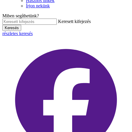
Hasznos linkek
Írjon nekünk
Miben segíthetünk?
Keresett kifejezés
Keresés
részletes keresés