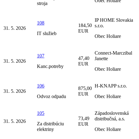
Obec Holiare
stroja
IP HOME Slovakia
108
184,50
s.r.o.
31. 5. 2026
EUR
IT služieb
Obec Holiare
Connect-Marczibal
107
47,40
Janette
31. 5. 2026
EUR
Kanc.potreby
Obec Holiare
106
H-KNAPP s.r.o.
875,00
31. 5. 2026
EUR
Odvoz odpadu
Obec Holiare
105
Západoslovenská
73,49
distribučná, a.s.
31. 5. 2026
Za distribúciu
EUR
elektriny
Obec Holiare