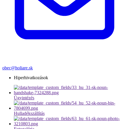
obec@holiare.sk
Hiperhivatkozások
Ügyintézés
Hulladékszállítás
Fotogaléria