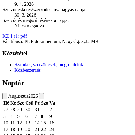
9. 4. 2026
Szerződéskötés/szerződés jóváhagyás napja:
30. 3. 2026
Szerződés megszűnésének a napja:
Nincs megadva
KZ 1 (1).pdf
Fájl típusa: PDF dokumentum, Nagyság: 3,32 MB
Közzététel
Számlák, szerződések, megrendelők
Közbeszerzés
Naptár
Augusztus
2026
Hé
Ke
Sze
Csü
Pé
Szo
Va
27
28
29
30
31
1
2
3
4
5
6
7
8
9
10
11
12
13
14
15
16
17
18
19
20
21
22
23