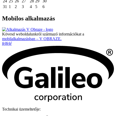
24
25
26
27
28
29
30
31
1
2
3
4
5
6
Mobilos alkalmazás
Kövesd weboldalunkról származó információkat a
mobilalkalmazásban – V OBRAZE.
felfelé
Technikai üzemeltetője: