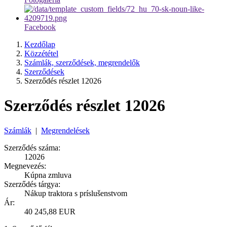
Facebook
Kezdőlap
Közzététel
Számlák, szerződések, megrendelők
Szerződések
Szerződés részlet 12026
Szerződés részlet 12026
Számlák
|
Megrendelések
Szerződés száma:
12026
Megnevezés:
Kúpna zmluva
Szerződés tárgya:
Nákup traktora s príslušenstvom
Ár:
40 245,88 EUR