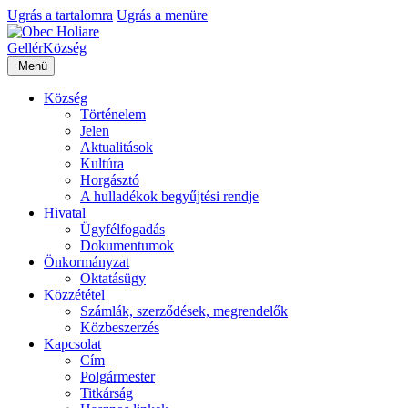
Ugrás a tartalomra
Ugrás a menüre
Gellér
Község
Menü
Község
Történelem
Jelen
Aktualitások
Kultúra
Horgásztó
A hulladékok begyűjtési rendje
Hivatal
Ügyfélfogadás
Dokumentumok
Önkormányzat
Oktatásügy
Közzététel
Számlák, szerződések, megrendelők
Közbeszerzés
Kapcsolat
Cím
Polgármester
Titkárság