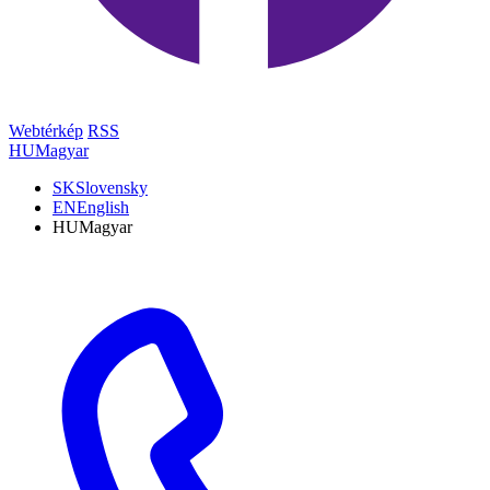
Webtérkép
RSS
HU
Magyar
SK
Slovensky
EN
English
HU
Magyar