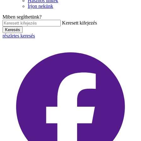
Hasznos linkek
Írjon nekünk
Miben segíthetünk?
Keresett kifejezés
Keresés
részletes keresés