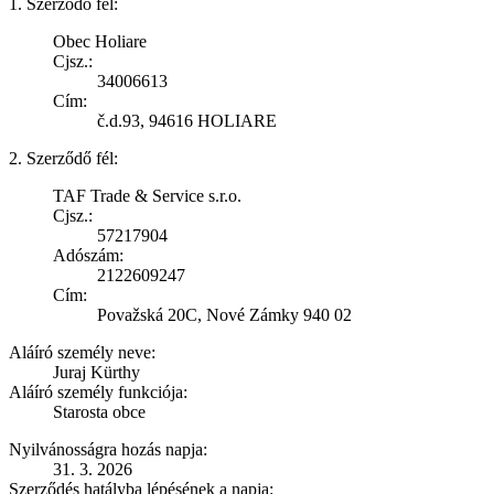
1. Szerződő fél:
Obec Holiare
Cjsz.:
34006613
Cím:
č.d.93, 94616 HOLIARE
2. Szerződő fél:
TAF Trade & Service s.r.o.
Cjsz.:
57217904
Adószám:
2122609247
Cím:
Považská 20C, Nové Zámky 940 02
Aláíró személy neve:
Juraj Kürthy
Aláíró személy funkciója:
Starosta obce
Nyilvánosságra hozás napja:
31. 3. 2026
Szerződés hatályba lépésének a napja: