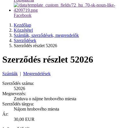
Facebook
Kezdőlap
Közzététel
Számlák, szerződések, megrendelők
Szerződések
Szerződés részlet 52026
Szerződés részlet 52026
Számlák
|
Megrendelések
Szerződés száma:
52026
Megnevezés:
Zmluva o nájme hrobového miesta
Szerződés tárgya:
Nájom hrobového miesta
Ár:
30,00 EUR