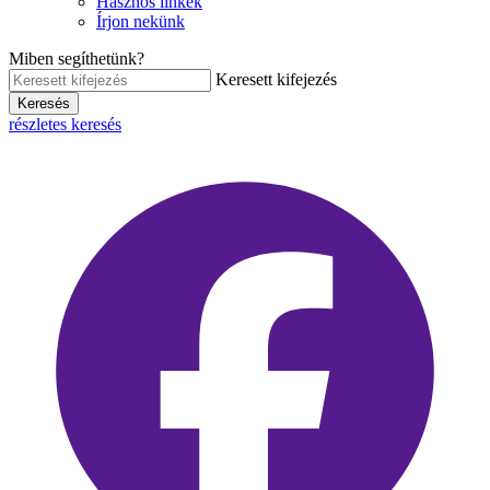
Hasznos linkek
Írjon nekünk
Miben segíthetünk?
Keresett kifejezés
Keresés
részletes keresés