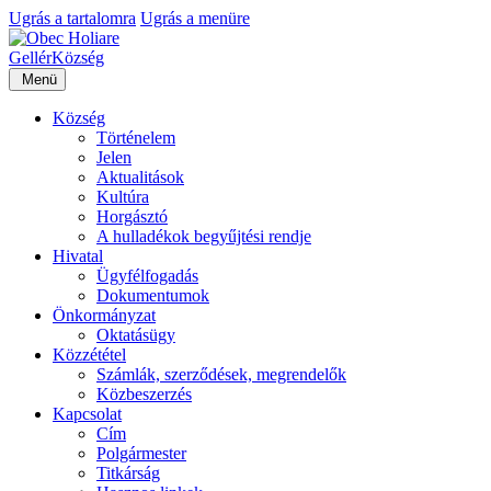
Ugrás a tartalomra
Ugrás a menüre
Gellér
Község
Menü
Község
Történelem
Jelen
Aktualitások
Kultúra
Horgásztó
A hulladékok begyűjtési rendje
Hivatal
Ügyfélfogadás
Dokumentumok
Önkormányzat
Oktatásügy
Közzététel
Számlák, szerződések, megrendelők
Közbeszerzés
Kapcsolat
Cím
Polgármester
Titkárság