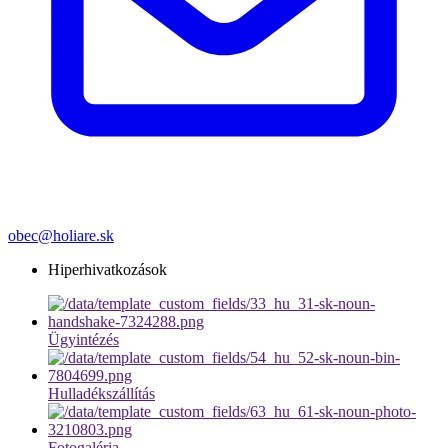
obec@holiare.sk
Hiperhivatkozások
Ügyintézés
Hulladékszállítás
Fotogaléria