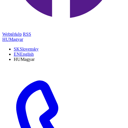
Webtérkép
RSS
HU
Magyar
SK
Slovensky
EN
English
HU
Magyar