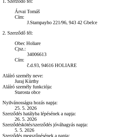
1. Szerződő fél:
Árvai Tomáš
Cím:
J.Stampayho 221/96, 943 42 Gbelce
2. Szerződő fél:
Obec Holiare
Cjsz.:
34006613
Cím:
č.d.93, 94616 HOLIARE
Aláíró személy neve:
Juraj Kürthy
Aláíró személy funkciója:
Starosta obce
Nyilvánosságra hozás napja:
25. 5. 2026
Szerződés hatályba lépésének a napja:
26. 5. 2026
Szerződéskötés/szerződés jóváhagyás napja:
5. 5. 2026
Szerződés megszűnésének a napja: