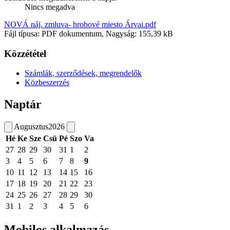
Nincs megadva
NOVÁ náj. zmluva- hrobové miesto Árvai.pdf
Fájl típusa: PDF dokumentum, Nagyság: 155,39 kB
Közzététel
Számlák, szerződések, megrendelők
Közbeszerzés
Naptár
Augusztus
2026
Hé
Ke
Sze
Csü
Pé
Szo
Va
27
28
29
30
31
1
2
3
4
5
6
7
8
9
10
11
12
13
14
15
16
17
18
19
20
21
22
23
24
25
26
27
28
29
30
31
1
2
3
4
5
6
Mobilos alkalmazás