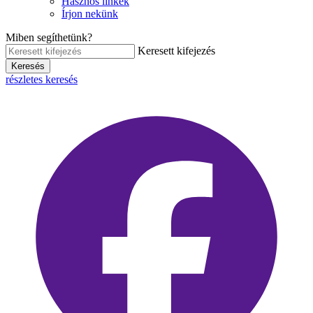
Hasznos linkek
Írjon nekünk
Miben segíthetünk?
Keresett kifejezés
Keresés
részletes keresés