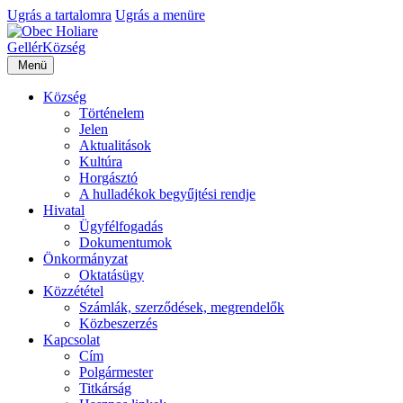
Ugrás a tartalomra
Ugrás a menüre
Gellér
Község
Menü
Község
Történelem
Jelen
Aktualitások
Kultúra
Horgásztó
A hulladékok begyűjtési rendje
Hivatal
Ügyfélfogadás
Dokumentumok
Önkormányzat
Oktatásügy
Közzététel
Számlák, szerződések, megrendelők
Közbeszerzés
Kapcsolat
Cím
Polgármester
Titkárság