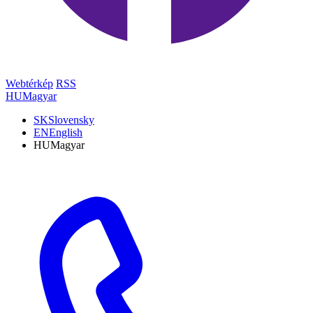
Webtérkép
RSS
HU
Magyar
SK
Slovensky
EN
English
HU
Magyar