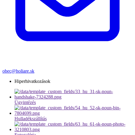
obec@holiare.sk
Hiperhivatkozások
Ügyintézés
Hulladékszállítás
Fotogaléria