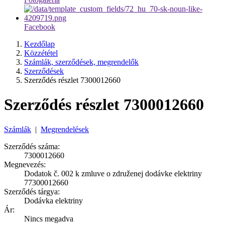
Facebook
Kezdőlap
Közzététel
Számlák, szerződések, megrendelők
Szerződések
Szerződés részlet 7300012660
Szerződés részlet 7300012660
Számlák
|
Megrendelések
Szerződés száma:
7300012660
Megnevezés:
Dodatok č. 002 k zmluve o združenej dodávke elektriny
77300012660
Szerződés tárgya:
Dodávka elektriny
Ár:
Nincs megadva