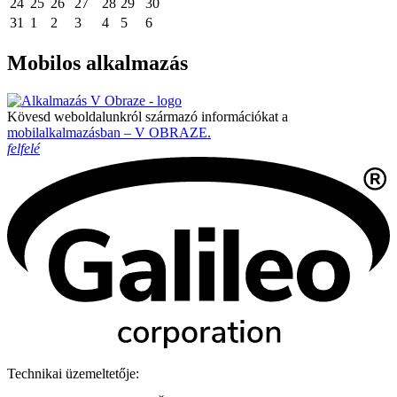
24
25
26
27
28
29
30
31
1
2
3
4
5
6
Mobilos alkalmazás
Kövesd weboldalunkról származó információkat a
mobilalkalmazásban – V OBRAZE.
felfelé
Technikai üzemeltetője: