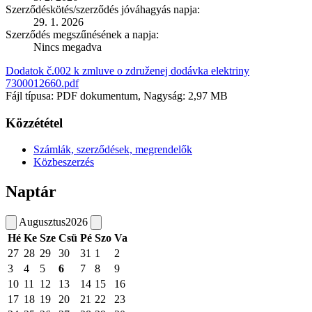
Szerződéskötés/szerződés jóváhagyás napja:
29. 1. 2026
Szerződés megszűnésének a napja:
Nincs megadva
Dodatok č.002 k zmluve o združenej dodávka elektriny
7300012660.pdf
Fájl típusa: PDF dokumentum, Nagyság: 2,97 MB
Közzététel
Számlák, szerződések, megrendelők
Közbeszerzés
Naptár
Augusztus
2026
Hé
Ke
Sze
Csü
Pé
Szo
Va
27
28
29
30
31
1
2
3
4
5
6
7
8
9
10
11
12
13
14
15
16
17
18
19
20
21
22
23