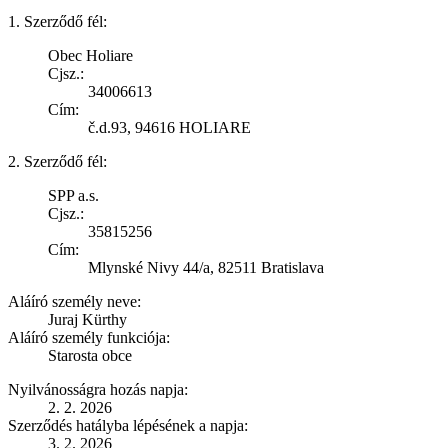
1. Szerződő fél:
Obec Holiare
Cjsz.:
34006613
Cím:
č.d.93, 94616 HOLIARE
2. Szerződő fél:
SPP a.s.
Cjsz.:
35815256
Cím:
Mlynské Nivy 44/a, 82511 Bratislava
Aláíró személy neve:
Juraj Kürthy
Aláíró személy funkciója:
Starosta obce
Nyilvánosságra hozás napja:
2. 2. 2026
Szerződés hatályba lépésének a napja:
3. 2. 2026