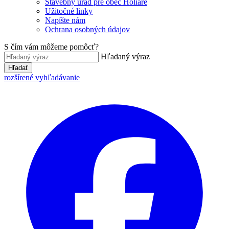
Stavebný úrad pre obec Holiare
Užitočné linky
Napíšte nám
Ochrana osobných údajov
S čím vám môžeme pomôcť?
Hľadaný výraz
Hľadať
rozšírené vyhľadávanie