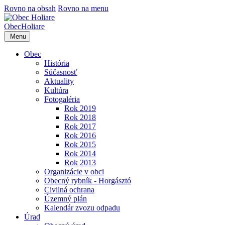
Rovno na obsah
Rovno na menu
Obec
Holiare
Menu
Obec
História
Súčasnosť
Aktuality
Kultúra
Fotogaléria
Rok 2019
Rok 2018
Rok 2017
Rok 2016
Rok 2015
Rok 2014
Rok 2013
Organizácie v obci
Obecný rybník - Horgásztó
Civilná ochrana
Územný plán
Kalendár zvozu odpadu
Úrad