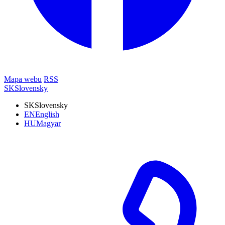
Mapa webu
RSS
SK
Slovensky
SK
Slovensky
EN
English
HU
Magyar