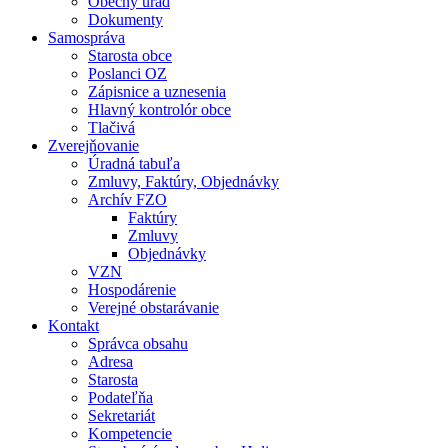
Obecný úrad
Dokumenty
Samospráva
Starosta obce
Poslanci OZ
Zápisnice a uznesenia
Hlavný kontrolór obce
Tlačivá
Zverejňovanie
Úradná tabuľa
Zmluvy, Faktúry, Objednávky
Archív FZO
Faktúry
Zmluvy
Objednávky
VZN
Hospodárenie
Verejné obstarávanie
Kontakt
Správca obsahu
Adresa
Starosta
Podateľňa
Sekretariát
Kompetencie