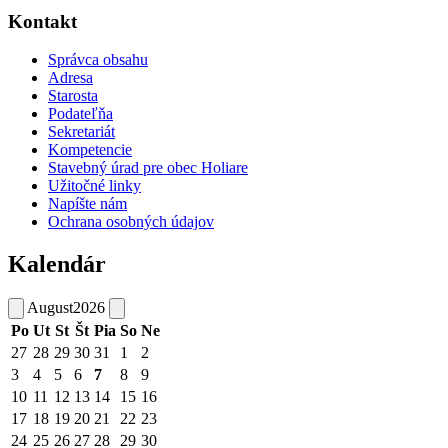
Kontakt
Správca obsahu
Adresa
Starosta
Podateľňa
Sekretariát
Kompetencie
Stavebný úrad pre obec Holiare
Užitočné linky
Napíšte nám
Ochrana osobných údajov
Kalendár
August
2026
Po
Ut
St
Št
Pia
So
Ne
27
28
29
30
31
1
2
3
4
5
6
7
8
9
10
11
12
13
14
15
16
17
18
19
20
21
22
23
24
25
26
27
28
29
30