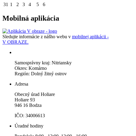
31
1
2
3
4
5
6
Mobilná aplikácia
Sledujte informácie z nášho webu v
mobilnej aplikácii -
V OBRAZE.
Samosprávny kraj: Nitriansky
Okres: Komárno
Región: Dolný žitný ostrov
Adresa
Obecný úrad Holiare
Holiare 93
946 16 Bodza
IČO: 34006613
Úradné hodiny