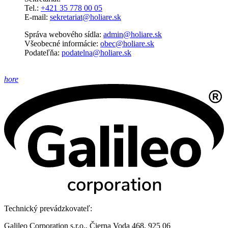
Tel.:
+421 35 778 00 05
E-mail:
sekretariat@holiare.sk
Správa webového sídla:
admin@holiare.sk
Všeobecné informácie:
obec@holiare.sk
Podateľňa:
podatelna@holiare.sk
hore
Technický prevádzkovateľ:
Galileo Corporation s.r.o., Čierna Voda 468, 925 06