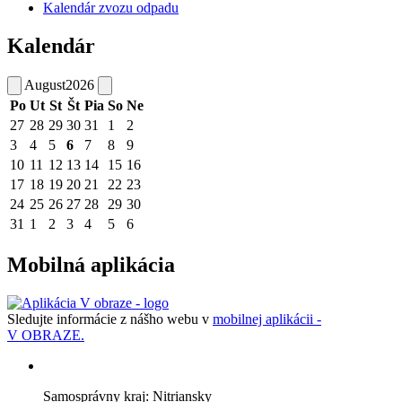
Kalendár zvozu odpadu
Kalendár
August
2026
Po
Ut
St
Št
Pia
So
Ne
27
28
29
30
31
1
2
3
4
5
6
7
8
9
10
11
12
13
14
15
16
17
18
19
20
21
22
23
24
25
26
27
28
29
30
31
1
2
3
4
5
6
Mobilná aplikácia
Sledujte informácie z nášho webu v
mobilnej aplikácii -
V OBRAZE.
Samosprávny kraj: Nitriansky