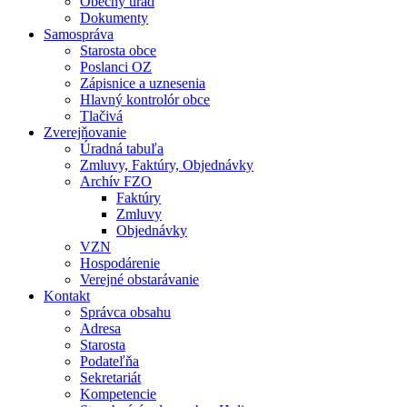
Obecný úrad
Dokumenty
Samospráva
Starosta obce
Poslanci OZ
Zápisnice a uznesenia
Hlavný kontrolór obce
Tlačivá
Zverejňovanie
Úradná tabuľa
Zmluvy, Faktúry, Objednávky
Archív FZO
Faktúry
Zmluvy
Objednávky
VZN
Hospodárenie
Verejné obstarávanie
Kontakt
Správca obsahu
Adresa
Starosta
Podateľňa
Sekretariát
Kompetencie