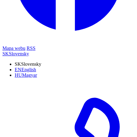
Mapa webu
RSS
SK
Slovensky
SK
Slovensky
EN
English
HU
Magyar