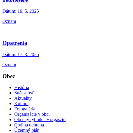
Dátum:
19. 5. 2025
Oznam
Opatrenia
Dátum:
17. 3. 2025
Oznam
Obec
História
Súčasnosť
Aktuality
Kultúra
Fotogaléria
Organizácie v obci
Obecný rybník - Horgásztó
Civilná ochrana
Územný plán