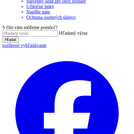
Stavebný úrad pre obec Holiare
Užitočné linky
Napíšte nám
Ochrana osobných údajov
S čím vám môžeme pomôcť?
Hľadaný výraz
Hľadať
rozšírené vyhľadávanie