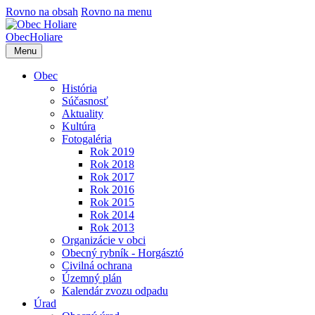
Rovno na obsah
Rovno na menu
Obec
Holiare
Menu
Obec
História
Súčasnosť
Aktuality
Kultúra
Fotogaléria
Rok 2019
Rok 2018
Rok 2017
Rok 2016
Rok 2015
Rok 2014
Rok 2013
Organizácie v obci
Obecný rybník - Horgásztó
Civilná ochrana
Územný plán
Kalendár zvozu odpadu
Úrad