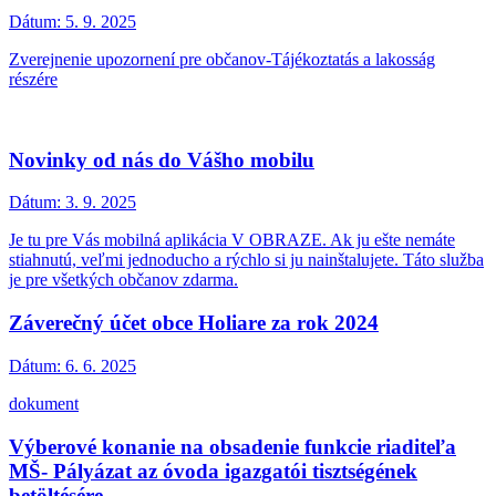
Dátum:
5. 9. 2025
Zverejnenie upozornení pre občanov-Tájékoztatás a lakosság
részére
Novinky od nás do Vášho mobilu
Dátum:
3. 9. 2025
Je tu pre Vás mobilná aplikácia V OBRAZE. Ak ju ešte nemáte
stiahnutú, veľmi jednoducho a rýchlo si ju nainštalujete. Táto služba
je pre všetkých občanov zdarma.
Záverečný účet obce Holiare za rok 2024
Dátum:
6. 6. 2025
dokument
Výberové konanie na obsadenie funkcie riaditeľa
MŠ- Pályázat az óvoda igazgatói tisztségének
betöltésére