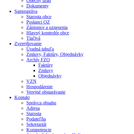
Obecný úrad
Dokumenty
Samospráva
Starosta obce
Poslanci OZ
Zápisnice a uznesenia
Hlavný kontrolór obce
Tlačivá
Zverejňovanie
Úradná tabuľa
Zmluvy, Faktúry, Objednávky
Archív FZO
Faktúry
Zmluvy
Objednávky
VZN
Hospodárenie
Verejné obstarávanie
Kontakt
Správca obsahu
Adresa
Starosta
Podateľňa
Sekretariát
Kompetencie