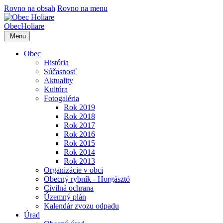
Rovno na obsah
Rovno na menu
Obec
Holiare
Menu
Obec
História
Súčasnosť
Aktuality
Kultúra
Fotogaléria
Rok 2019
Rok 2018
Rok 2017
Rok 2016
Rok 2015
Rok 2014
Rok 2013
Organizácie v obci
Obecný rybník - Horgásztó
Civilná ochrana
Územný plán
Kalendár zvozu odpadu
Úrad