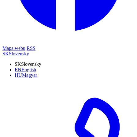
Mapa webu
RSS
SK
Slovensky
SK
Slovensky
EN
English
HU
Magyar