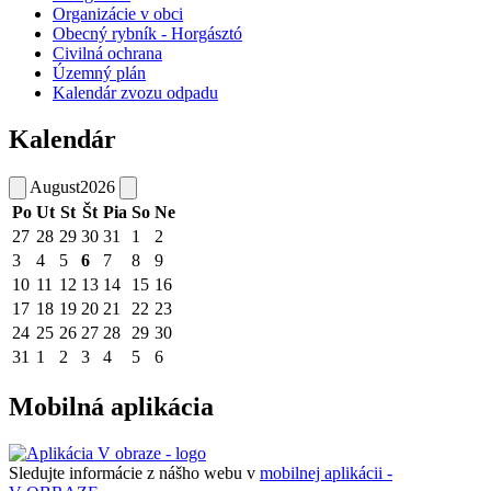
Organizácie v obci
Obecný rybník - Horgásztó
Civilná ochrana
Územný plán
Kalendár zvozu odpadu
Kalendár
August
2026
Po
Ut
St
Št
Pia
So
Ne
27
28
29
30
31
1
2
3
4
5
6
7
8
9
10
11
12
13
14
15
16
17
18
19
20
21
22
23
24
25
26
27
28
29
30
31
1
2
3
4
5
6
Mobilná aplikácia
Sledujte informácie z nášho webu v
mobilnej aplikácii -