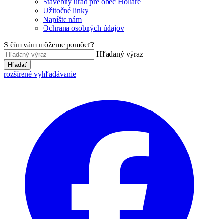
Stavebný úrad pre obec Holiare
Užitočné linky
Napíšte nám
Ochrana osobných údajov
S čím vám môžeme pomôcť?
Hľadaný výraz
Hľadať
rozšírené vyhľadávanie