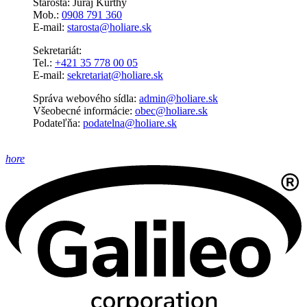
Starosta: Juraj Kürthy
Mob.:
0908 791 360
E-mail:
starosta@holiare.sk
Sekretariát:
Tel.:
+421 35 778 00 05
E-mail:
sekretariat@holiare.sk
Správa webového sídla:
admin@holiare.sk
Všeobecné informácie:
obec@holiare.sk
Podateľňa:
podatelna@holiare.sk
hore