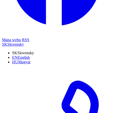
Mapa webu
RSS
SK
Slovensky
SK
Slovensky
EN
English
HU
Magyar