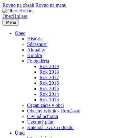
Rovno na obsah
Rovno na menu
Obec
Holiare
Menu
Obec
História
Súčasnosť
Aktuality
Kultúra
Fotogaléria
Rok 2019
Rok 2018
Rok 2017
Rok 2016
Rok 2015
Rok 2014
Rok 2013
Organizácie v obci
Obecný rybník - Horgásztó
Civilná ochrana
Územný plán
Kalendár zvozu odpadu
Úrad