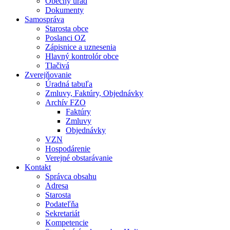
Obecný úrad
Dokumenty
Samospráva
Starosta obce
Poslanci OZ
Zápisnice a uznesenia
Hlavný kontrolór obce
Tlačivá
Zverejňovanie
Úradná tabuľa
Zmluvy, Faktúry, Objednávky
Archív FZO
Faktúry
Zmluvy
Objednávky
VZN
Hospodárenie
Verejné obstarávanie
Kontakt
Správca obsahu
Adresa
Starosta
Podateľňa
Sekretariát
Kompetencie