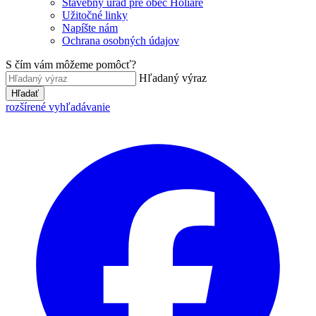
Stavebný úrad pre obec Holiare
Užitočné linky
Napíšte nám
Ochrana osobných údajov
S čím vám môžeme pomôcť?
Hľadaný výraz
Hľadať
rozšírené vyhľadávanie