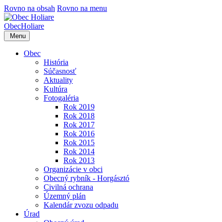
Rovno na obsah
Rovno na menu
Obec
Holiare
Menu
Obec
História
Súčasnosť
Aktuality
Kultúra
Fotogaléria
Rok 2019
Rok 2018
Rok 2017
Rok 2016
Rok 2015
Rok 2014
Rok 2013
Organizácie v obci
Obecný rybník - Horgásztó
Civilná ochrana
Územný plán
Kalendár zvozu odpadu
Úrad