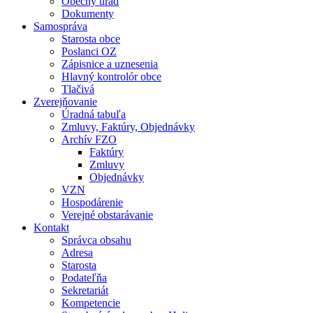
Obecný úrad
Dokumenty
Samospráva
Starosta obce
Poslanci OZ
Zápisnice a uznesenia
Hlavný kontrolór obce
Tlačivá
Zverejňovanie
Úradná tabuľa
Zmluvy, Faktúry, Objednávky
Archív FZO
Faktúry
Zmluvy
Objednávky
VZN
Hospodárenie
Verejné obstarávanie
Kontakt
Správca obsahu
Adresa
Starosta
Podateľňa
Sekretariát
Kompetencie