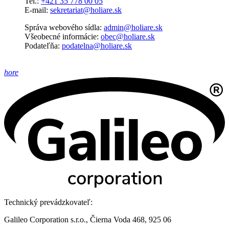
Tel.:
+421 35 778 00 05
E-mail:
sekretariat@holiare.sk
Správa webového sídla:
admin@holiare.sk
Všeobecné informácie:
obec@holiare.sk
Podateľňa:
podatelna@holiare.sk
hore
Technický prevádzkovateľ:
Galileo Corporation s.r.o., Čierna Voda 468, 925 06