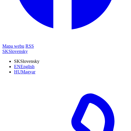
Mapa webu
RSS
SK
Slovensky
SK
Slovensky
EN
English
HU
Magyar