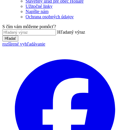
Stavebný úrad pre obec Holiare
Užitočné linky
Napíšte nám
Ochrana osobných údajov
S čím vám môžeme pomôcť?
Hľadaný výraz
Hľadať
rozšírené vyhľadávanie