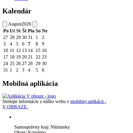
Kalendár
August
2026
Po
Ut
St
Št
Pia
So
Ne
27
28
29
30
31
1
2
3
4
5
6
7
8
9
10
11
12
13
14
15
16
17
18
19
20
21
22
23
24
25
26
27
28
29
30
31
1
2
3
4
5
6
Mobilná aplikácia
Sledujte informácie z nášho webu v
mobilnej aplikácii -
V OBRAZE.
Samosprávny kraj: Nitriansky
Okres: Komárno