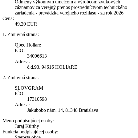
Odmeny výkonným umelcom a výrobcom zvukových
záznamov za verejný prenos prostredníctvom technického
zariadenia - prevádzka verejného rozhlasu - za rok 2026
Cena:
49,20 EUR
1. Zmluvná strana:
Obec Holiare
IČO:
34006613
Adresa:
č.d.93, 94616 HOLIARE
2. Zmluvná strana:
SLOVGRAM
IČO:
17310598
Adresa:
Jakubobo nám. 14, 81348 Bratislava
Meno podpisujúcej osoby:
Juraj Kürthy
Funkcia podpisujúcej osoby:
Starosta obce