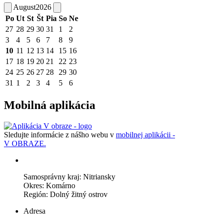
August
2026
Po
Ut
St
Št
Pia
So
Ne
27
28
29
30
31
1
2
3
4
5
6
7
8
9
10
11
12
13
14
15
16
17
18
19
20
21
22
23
24
25
26
27
28
29
30
31
1
2
3
4
5
6
Mobilná aplikácia
Sledujte informácie z nášho webu v
mobilnej aplikácii -
V OBRAZE.
Samosprávny kraj: Nitriansky
Okres: Komárno
Región: Dolný žitný ostrov
Adresa