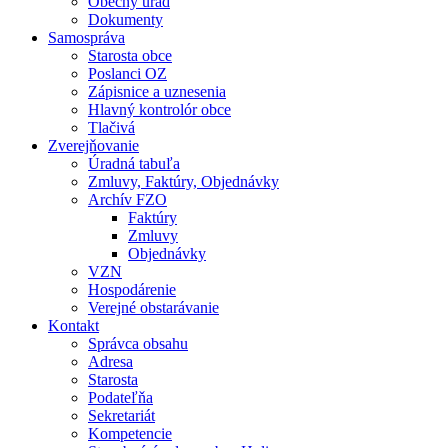
Obecný úrad
Dokumenty
Samospráva
Starosta obce
Poslanci OZ
Zápisnice a uznesenia
Hlavný kontrolór obce
Tlačivá
Zverejňovanie
Úradná tabuľa
Zmluvy, Faktúry, Objednávky
Archív FZO
Faktúry
Zmluvy
Objednávky
VZN
Hospodárenie
Verejné obstarávanie
Kontakt
Správca obsahu
Adresa
Starosta
Podateľňa
Sekretariát
Kompetencie