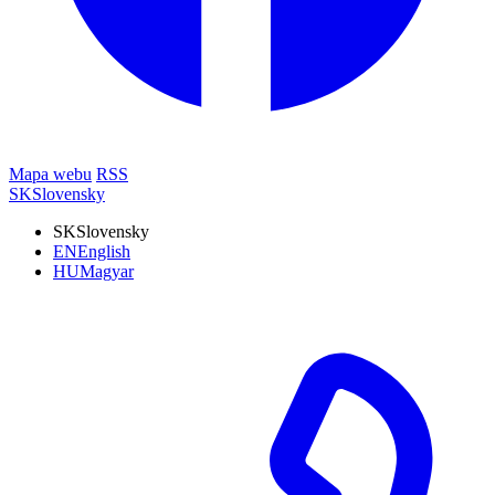
Mapa webu
RSS
SK
Slovensky
SK
Slovensky
EN
English
HU
Magyar