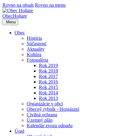
Rovno na obsah
Rovno na menu
Obec
Holiare
Menu
Obec
História
Súčasnosť
Aktuality
Kultúra
Fotogaléria
Rok 2019
Rok 2018
Rok 2017
Rok 2016
Rok 2015
Rok 2014
Rok 2013
Organizácie v obci
Obecný rybník - Horgásztó
Civilná ochrana
Územný plán
Kalendár zvozu odpadu
Úrad