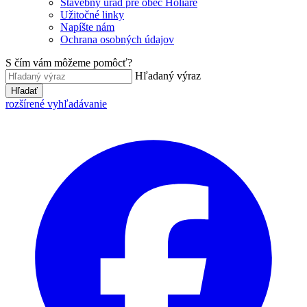
Stavebný úrad pre obec Holiare
Užitočné linky
Napíšte nám
Ochrana osobných údajov
S čím vám môžeme pomôcť?
Hľadaný výraz
Hľadať
rozšírené vyhľadávanie