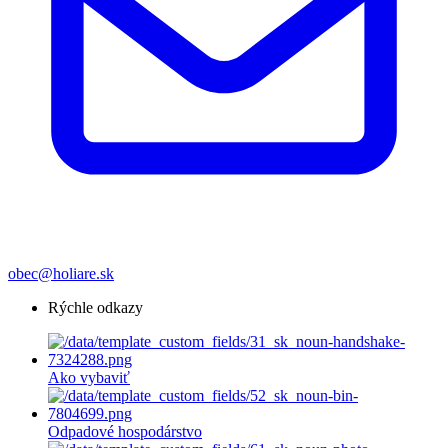
obec@holiare.sk
Rýchle odkazy
Ako vybaviť
Odpadové hospodárstvo