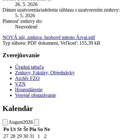
26. 5. 2026
Dátum uzatvorenia/udelenia súhlasu s uzatvorením zmluvy:
5. 5. 2026
Platnosť zmluvy do:
Neuvedené
NOVÁ náj. zmluva- hrobové miesto Árvai.pdf
Typ súboru: PDF dokument, Veľkosť: 155,39 kB
Zverejňovanie
Úradná tabuľa
Zmluvy, Faktúry, Objednávky
Archív FZO
VZN
Hospodárenie
Verejné obstarávanie
Kalendár
August
2026
Po
Ut
St
Št
Pia
So
Ne
27
28
29
30
31
1
2