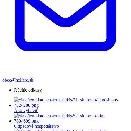
obec@holiare.sk
Rýchle odkazy
Ako vybaviť
Odpadové hospodárstvo