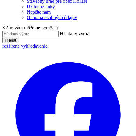
Stavebný úrad pre obec Holiare
Užitočné linky
Napíšte nám
Ochrana osobných údajov
S čím vám môžeme pomôcť?
Hľadaný výraz
Hľadať
rozšírené vyhľadávanie