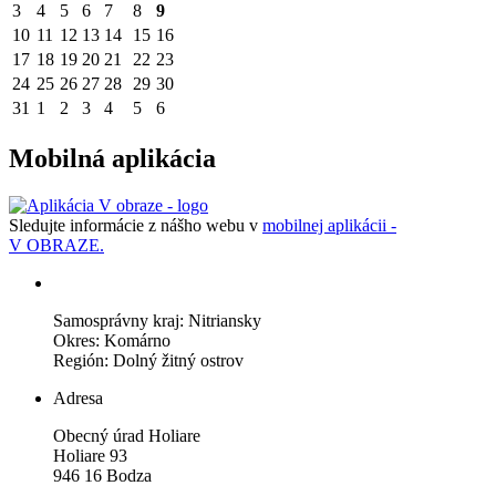
3
4
5
6
7
8
9
10
11
12
13
14
15
16
17
18
19
20
21
22
23
24
25
26
27
28
29
30
31
1
2
3
4
5
6
Mobilná aplikácia
Sledujte informácie z nášho webu v
mobilnej aplikácii -
V OBRAZE.
Samosprávny kraj: Nitriansky
Okres: Komárno
Región: Dolný žitný ostrov
Adresa
Obecný úrad Holiare
Holiare 93
946 16 Bodza