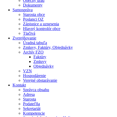
Obecný úrad
Dokumenty
Samospráva
Starosta obce
Poslanci OZ
Zápisnice a uznesenia
Hlavný kontrolór obce
Tlačivá
Zverejňovanie
Úradná tabuľa
Zmluvy, Faktúry, Objednávky
Archív FZO
Faktúry
Zmluvy
Objednávky
VZN
Hospodárenie
Verejné obstarávanie
Kontakt
Správca obsahu
Adresa
Starosta
Podateľňa
Sekretariát
Kompetencie