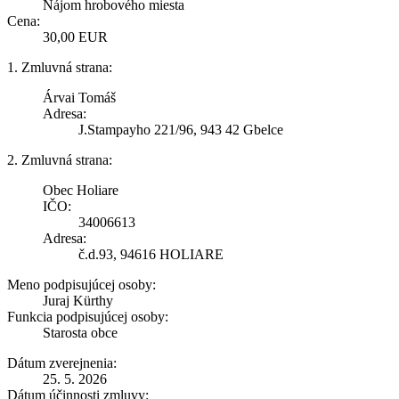
Nájom hrobového miesta
Cena:
30,00 EUR
1. Zmluvná strana:
Árvai Tomáš
Adresa:
J.Stampayho 221/96, 943 42 Gbelce
2. Zmluvná strana:
Obec Holiare
IČO:
34006613
Adresa:
č.d.93, 94616 HOLIARE
Meno podpisujúcej osoby:
Juraj Kürthy
Funkcia podpisujúcej osoby:
Starosta obce
Dátum zverejnenia:
25. 5. 2026
Dátum účinnosti zmluvy: