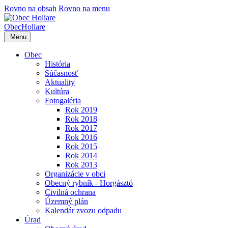
Rovno na obsah
Rovno na menu
Obec
Holiare
Menu
Obec
História
Súčasnosť
Aktuality
Kultúra
Fotogaléria
Rok 2019
Rok 2018
Rok 2017
Rok 2016
Rok 2015
Rok 2014
Rok 2013
Organizácie v obci
Obecný rybník - Horgásztó
Civilná ochrana
Územný plán
Kalendár zvozu odpadu
Úrad