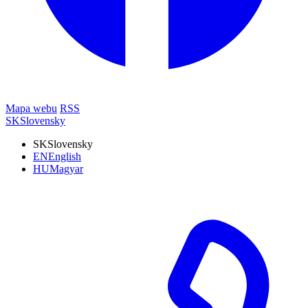
Mapa webu
RSS
SK
Slovensky
SK
Slovensky
EN
English
HU
Magyar